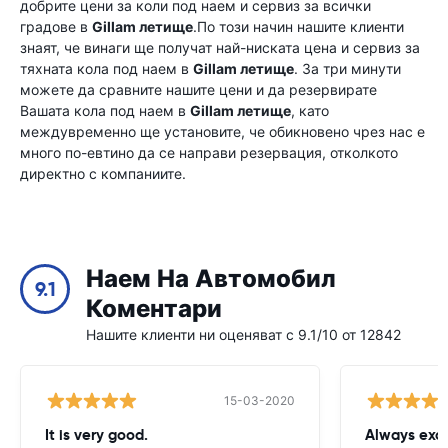
добрите цени за коли под наем и сервиз за всички
градове в
Gillam летище
.По този начин нашите клиенти
знаят, че винаги ще получат най-ниската цена и сервиз за
тяхната кола под наем в
Gillam летище
. За три минути
можете да сравните нашите цени и да резервирате
Вашата кола под наем в
Gillam летище
, като
междувременно ще установите, че обикновено чрез нас е
много по-евтино да се направи резервация, отколкото
директно с компаниите.
Наем На Автомобил
9.1
Коментари
Нашите клиенти ни оценяват с 9.1/10 от 12842
15-03-2020
It is very good.
Always exce