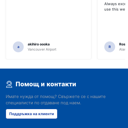
Always excell
use this webs
akihiro oooka
Rosar
a
R
Vancouver Airport
Alamo
Помощ и контакти
Имате нужда от помощ? Свържете се с нашите
специалисти по отдаване под наем.
Поддръжка на клиенти