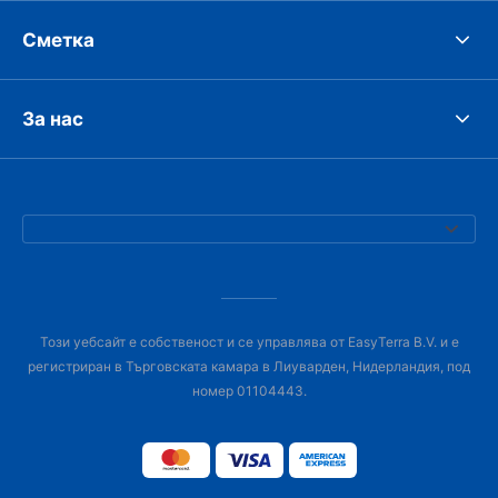
Сметка
За нас
Този уебсайт е собственост и се управлява от EasyTerra B.V. и е
регистриран в Търговската камара в Лиуварден, Нидерландия, под
номер 01104443.