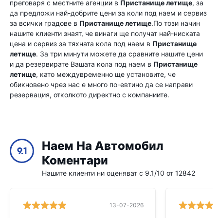
преговаря с местните агенции в
Пристанище летище
, за
да предложи най-добрите цени за коли под наем и сервиз
за всички градове в
Пристанище летище
.По този начин
нашите клиенти знаят, че винаги ще получат най-ниската
цена и сервиз за тяхната кола под наем в
Пристанище
летище
. За три минути можете да сравните нашите цени
и да резервирате Вашата кола под наем в
Пристанище
летище
, като междувременно ще установите, че
обикновено чрез нас е много по-евтино да се направи
резервация, отколкото директно с компаниите.
Наем На Автомобил
9.1
Коментари
Нашите клиенти ни оценяват с 9.1/10 от 12842
13-07-2026