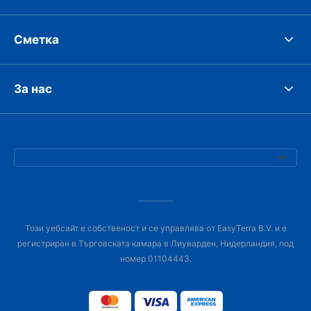
Сметка
За нас
Този уебсайт е собственост и се управлява от EasyTerra B.V. и е
регистриран в Търговската камара в Лиуварден, Нидерландия, под
номер 01104443.