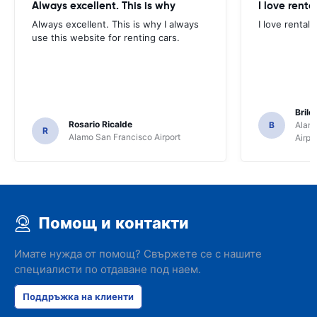
Always excellent. This is why
I love renta
Always excellent. This is why I always
I love rental 
use this website for renting cars.
Brile
Rosario Ricalde
B
Alamo
R
Alamo San Francisco Airport
Airpo
Помощ и контакти
Имате нужда от помощ? Свържете се с нашите
специалисти по отдаване под наем.
Поддръжка на клиенти