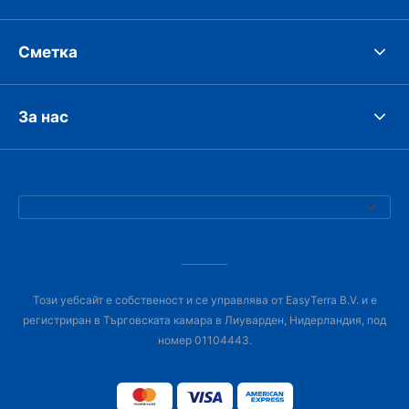
Сметка
За нас
Този уебсайт е собственост и се управлява от EasyTerra B.V. и е
регистриран в Търговската камара в Лиуварден, Нидерландия, под
номер 01104443.