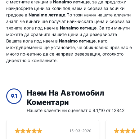
с местните агенции в
Nanaimo летище
, за да предложи
най-добрите цени за коли под наем и сервиз за всички
градове в
Nanaimo летище
.По този начин нашите клиенти
знаят, че винаги ще получат най-ниската цена и сервиз за
тяхната кола под наем в
Nanaimo летище
. За три минути
можете да сравните нашите цени и да резервирате
Вашата кола под наем в
Nanaimo летище
, като
междувременно ще установите, че обикновено чрез нас е
много по-евтино да се направи резервация, отколкото
директно с компаниите.
Наем На Автомобил
9.1
Коментари
Нашите клиенти ни оценяват с 9.1/10 от 12842
15-03-2020