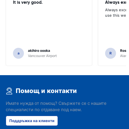
It is very good.
Always exce
Always excell
use this webs
akihiro oooka
Rosar
a
R
Vancouver Airport
Alamo
Помощ и контакти
Имате нужда от помощ? Свържете се с нашите
специалисти по отдаване под наем.
Поддръжка на клиенти