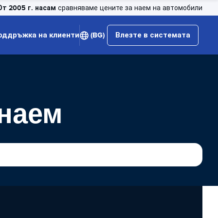
От 2005 г. насам
сравняваме цените за наем на автомобили
оддръжка на клиенти
(BG)
Влезте в системата
 наем