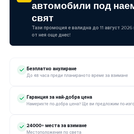
автомобили под наем
свят
Тази промоция е валидна до 11 август 2026 г
от нея още днес!
Безплатно анулиране
До 48 часа преди планираното време за взимане
Гаранция за най-добра цена
Намерихте по-добра цена? Ще ви предложим по-изг
24000+ места за взимане
Местоположения по света