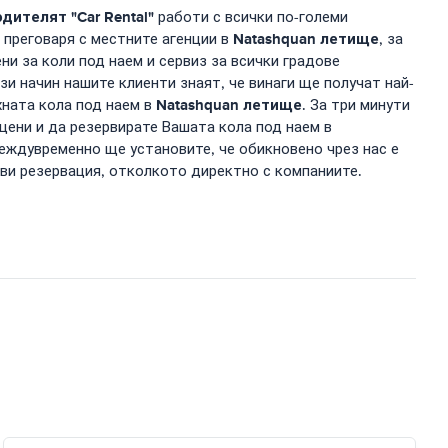
ителят "Car Rental"
работи с всички по-големи
Natashquan летище
 преговаря с местните агенции в
, за
и за коли под наем и сервиз за всички градове
зи начин нашите клиенти знаят, че винаги ще получат най-
Natashquan летище
хната кола под наем в
. За три минути
цени и да резервирате Вашата кола под наем в
междувременно ще установите, че обикновено чрез нас е
ави резервация, отколкото директно с компаниите.