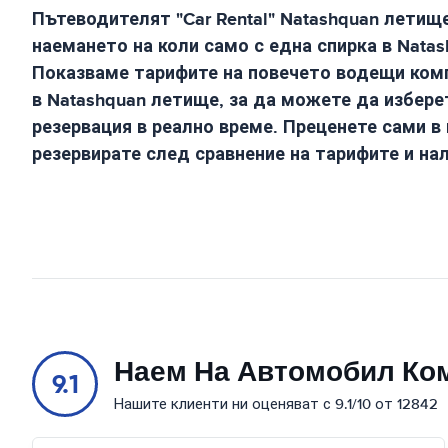
Пътеводителят "Car Rental"
Natashquan летищ
наемането на коли само с една спирка в
Natas
Показваме тарифите на повечето водещи комп
в
Natashquan летище
, за да можете да избере
резервация в реално време. Преценете сами в
резервирате след сравнение на тарифите и на
Наем На Автомобил Ко
9.1
Нашите клиенти ни оценяват с 9.1/10 от 12842