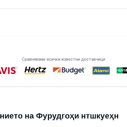
Сравняваме всички известни доставчици
нието на Фурудгоҳи нтшкуеҳн