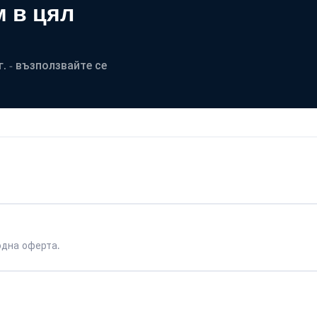
 в цял
. - възползвайте се
одна оферта.