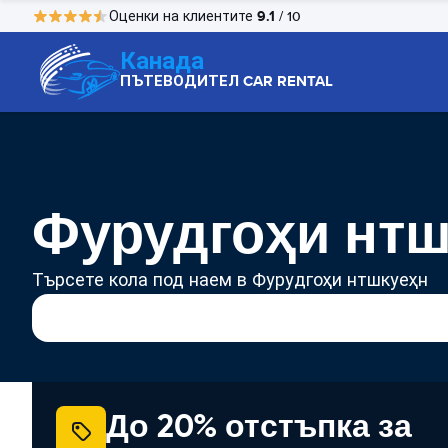
9.1
Оценки на клиентите
/ 10
Канада
ПЪТЕВОДИТЕЛ CAR RENTAL
Фурудгоҳи нтш
Търсете кола под наем в Фурудгоҳи нтшкуеҳн
До 20% отстъпка за