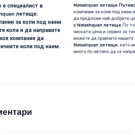
е
е специалист в
Natashquan летище
Пътевод
компании за коли под наем и
hquan летище
.
да предложи най-добрите цен
ании за коли под наем
Natashquan летище
в
.По то
те кола и да направите
ниската цена и сервиз за тя
 коя компания да
можете да сравните нашите 
Natashquan летище
, като 
личните коли под наем.
много по-евтино да се напр
ментари