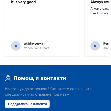
It is very good.
Always exce
Always excell
use this webs
akihiro oooka
Rosar
a
R
Vancouver Airport
Alamo
Помощ и контакти
Имате нужда от помощ? Свържете се с нашите
специалисти по отдаване под наем.
Поддръжка на клиенти