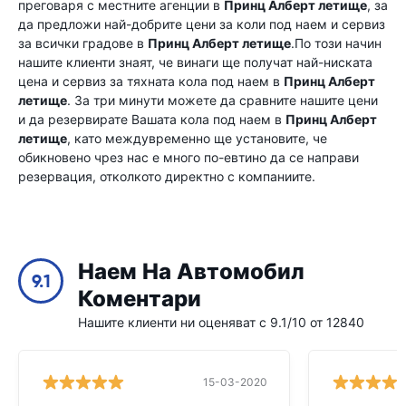
преговаря с местните агенции в
Принц Алберт летище
, за
да предложи най-добрите цени за коли под наем и сервиз
за всички градове в
Принц Алберт летище
.По този начин
нашите клиенти знаят, че винаги ще получат най-ниската
цена и сервиз за тяхната кола под наем в
Принц Алберт
летище
. За три минути можете да сравните нашите цени
и да резервирате Вашата кола под наем в
Принц Алберт
летище
, като междувременно ще установите, че
обикновено чрез нас е много по-евтино да се направи
резервация, отколкото директно с компаниите.
Наем На Автомобил
9.1
Коментари
Нашите клиенти ни оценяват с 9.1/10 от 12840
15-03-2020