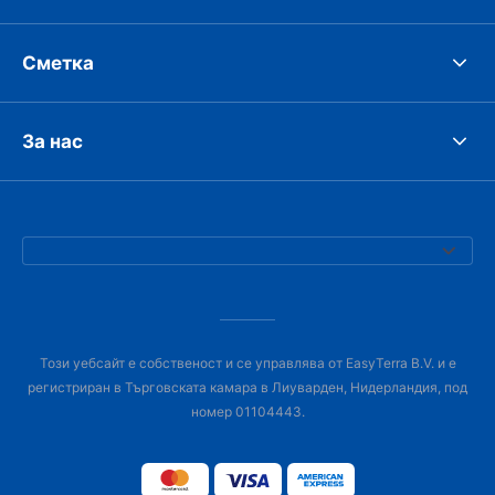
Сметка
За нас
Този уебсайт е собственост и се управлява от EasyTerra B.V. и е
регистриран в Търговската камара в Лиуварден, Нидерландия, под
номер 01104443.