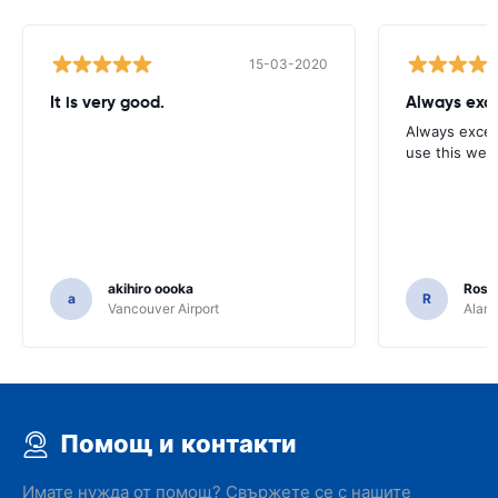
15-03-2020
It is very good.
Always exce
Always excell
use this webs
akihiro oooka
Rosar
a
R
Vancouver Airport
Alamo
Помощ и контакти
Имате нужда от помощ? Свържете се с нашите