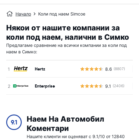
Начало
Коли под наем Simcoe
Някои от нашите компании за
коли под наем, налични в Симко
Предлагаме сравнение на всички компании за коли под
наем в Симко:
Hertz
8.6
(8807)
Н
Enterprise
9.1
(2406)
Н
Наем На Автомобил
9.1
Коментари
Нашите клиенти ни оценяват с 9.1/10 от 12840