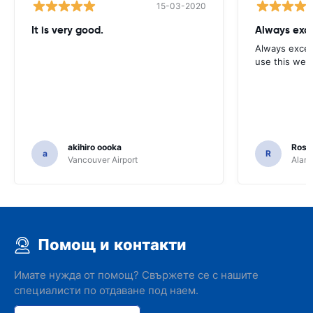
15-03-2020
It is very good.
Always exce
Always excell
use this webs
akihiro oooka
Rosar
a
R
Vancouver Airport
Alamo
Помощ и контакти
Имате нужда от помощ? Свържете се с нашите
специалисти по отдаване под наем.