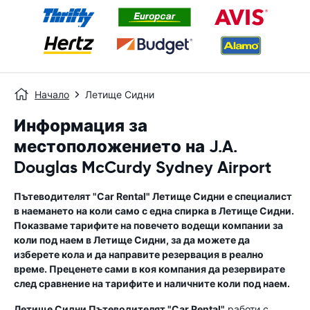
Начало
Летище Сидни
Информация за
местоположението на J.A.
Douglas McCurdy Sydney Airport
Пътеводителят "Car Rental"
Летище Сидни
е специалист
в наемането на коли само с една спирка в
Летище Сидни
.
Показваме тарифите на повечето водещи компании за
коли под наем в
Летище Сидни
, за да можете да
изберете кола и да направите резервация в реално
време. Преценете сами в коя компания да резервирате
след сравнение на тарифите и наличните коли под наем.
Летище Сидни
Пътеводителят "Car Rental"
работи с