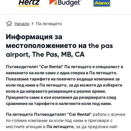
Начало
Па летището
Информация за
местоположението на the pas
airport, The Pas, MB, CA
Пътеводителят "Car Rental"
Па летището
е специалист в
наемането на коли само с една спирка в
Па летището
.
Показваме тарифите на повечето водещи компании за
коли под наем в
Па летището
, за да можете да изберете
кола и да направите резервация в реално време.
Преценете сами в коя компания да резервирате след
сравнение на тарифите и наличните коли под наем.
Па летището
Пътеводителят "Car Rental"
работи с всички
по-големи компании за коли под наем и преговаря с
местните агенции в
Па летището
, за да предложи най-