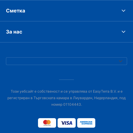
Сметка
За нас
Този уебсайт е собственост и се управлява от EasyTerra B.V. и е
регистриран в Търговската камара в Лиуварден, Нидерландия, под
номер 01104443.