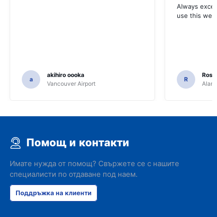
Always excell
use this webs
akihiro oooka
Rosar
a
R
Vancouver Airport
Alamo
Помощ и контакти
Имате нужда от помощ? Свържете се с нашите
специалисти по отдаване под наем.
Поддръжка на клиенти