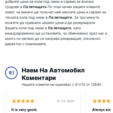
добрите цени за коли под наем и сервиз за всички
градове в
Па летището
.По този начин нашите клиенти
знаят, че винаги ще получат най-ниската цена и сервиз за
тяхната кола под наем в
Па летището
. За три минути
можете да сравните нашите цени и да резервирате
Вашата кола под наем в
Па летището
, като
междувременно ще установите, че обикновено чрез нас е
много по-евтино да се направи резервация, отколкото
директно с компаниите.
Наем На Автомобил
9.1
Коментари
Нашите клиенти ни оценяват с 9.1/10 от 12840
15-03-2020
It is very good.
Always exce