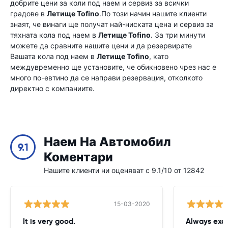
добрите цени за коли под наем и сервиз за всички
градове в
Летище Tofino
.По този начин нашите клиенти
знаят, че винаги ще получат най-ниската цена и сервиз за
тяхната кола под наем в
Летище Tofino
. За три минути
можете да сравните нашите цени и да резервирате
Вашата кола под наем в
Летище Tofino
, като
междувременно ще установите, че обикновено чрез нас е
много по-евтино да се направи резервация, отколкото
директно с компаниите.
Наем На Автомобил
9.1
Коментари
Нашите клиенти ни оценяват с 9.1/10 от 12842
15-03-2020
It is very good.
Always exce