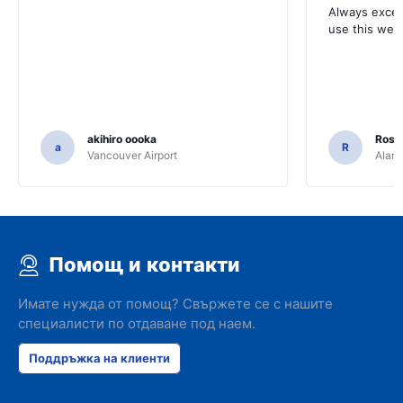
Always excell
use this webs
akihiro oooka
Rosar
a
R
Vancouver Airport
Alamo
Помощ и контакти
Имате нужда от помощ? Свържете се с нашите
специалисти по отдаване под наем.
Поддръжка на клиенти