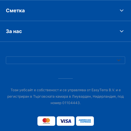
Сметка
За нас
Този уебсайт е собственост и се управлява от EasyTerra B.V. и е
регистриран в Търговската камара в Лиуварден, Нидерландия, под
номер 01104443.