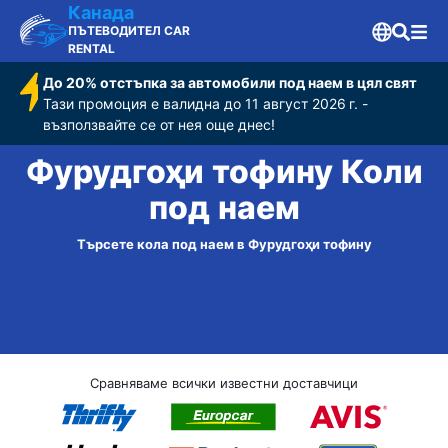
Канада
ПЪТЕВОДИТЕЛ CAR
RENTAL
До 20% отстъпка за автомобили под наем в цял свят
Тази промоция е валидна до 11 август 2026 г. -
възползвайте се от нея още днес!
Фурудгоҳи тофину Коли
под наем
Търсете кола под наем в Фурудгоҳи тофину
Сравняваме всички известни доставчици