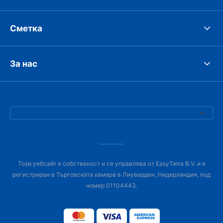
Сметка
За нас
Този уебсайт е собственост и се управлява от EasyTerra B.V. и е
регистриран в Търговската камара в Лиуварден, Нидерландия, под
номер 01104443.