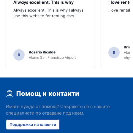
Always excellent. This is why
I love renta
Always excellent. This is why I always
I love rental 
use this website for renting cars.
Brile
Rosario Ricalde
B
Alamo
R
Alamo San Francisco Airport
Airpo
Помощ и контакти
Имате нужда от помощ? Свържете се с нашите
специалисти по отдаване под наем.
Поддръжка на клиенти