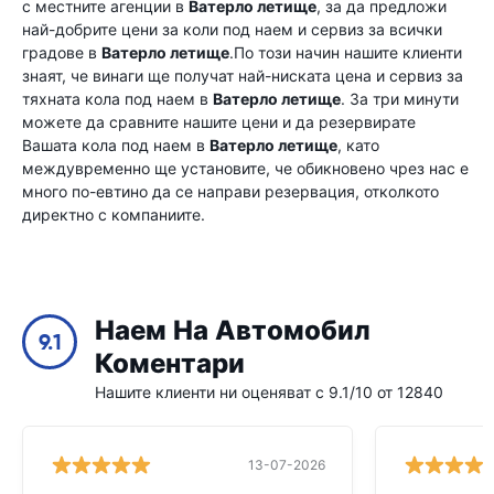
с местните агенции в
Ватерло летище
, за да предложи
най-добрите цени за коли под наем и сервиз за всички
градове в
Ватерло летище
.По този начин нашите клиенти
знаят, че винаги ще получат най-ниската цена и сервиз за
тяхната кола под наем в
Ватерло летище
. За три минути
можете да сравните нашите цени и да резервирате
Вашата кола под наем в
Ватерло летище
, като
междувременно ще установите, че обикновено чрез нас е
много по-евтино да се направи резервация, отколкото
директно с компаниите.
Наем На Автомобил
9.1
Коментари
Нашите клиенти ни оценяват с 9.1/10 от 12840
13-07-2026