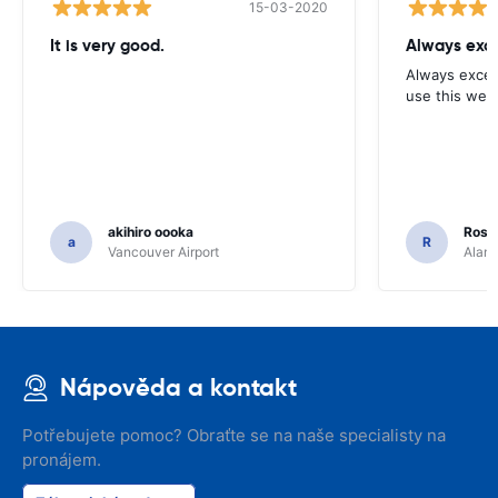
15-03-2020
It is very good.
Always exce
Always excell
use this webs
akihiro oooka
Rosar
a
R
Vancouver Airport
Alamo
Nápověda a kontakt
Potřebujete pomoc? Obraťte se na naše specialisty na
pronájem.