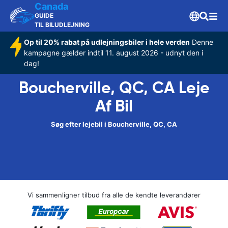
Canada
GUIDE
TIL BILUDLEJNING
Op til 20% rabat på udlejningsbiler i hele verden
Denne
kampagne gælder indtil 11. august 2026 - udnyt den i
dag!
Boucherville, QC, CA Leje
Af Bil
Søg efter lejebil i Boucherville, QC, CA
Vi sammenligner tilbud fra alle de kendte leverandører