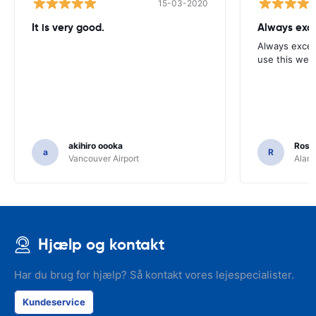
15-03-2020
It is very good.
Always exce
Always excell
use this webs
akihiro oooka
Rosar
a
R
Vancouver Airport
Alamo
Hjælp og kontakt
Har du brug for hjælp? Så kontakt vores lejespecialister.
Kundeservice