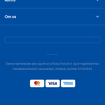
Om os
Denne hjemmeside ejes og drives af EasyTerra B.V. og er registreret hos
Handelskammeret Leeuwarden, Holland, nummer 01104443