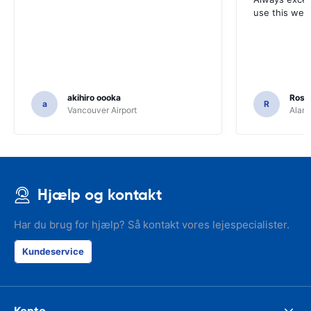
use this webs
akihiro oooka
Rosar
a
R
Vancouver Airport
Alamo
Hjælp og kontakt
Har du brug for hjælp? Så kontakt vores lejespecialister.
Kundeservice
Konto