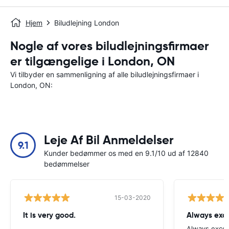
Hjem
Biludlejning London
Nogle af vores biludlejningsfirmaer
er tilgængelige i London, ON
Vi tilbyder en sammenligning af alle biludlejningsfirmaer i
London, ON:
Leje Af Bil Anmeldelser
9.1
Kunder bedømmer os med en 9.1/10 ud af 12840
bedømmelser
15-03-2020
It is very good.
Always exce
Always excell