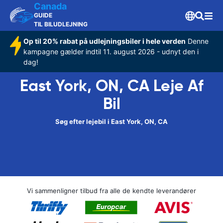
Canada
GUIDE
TIL BILUDLEJNING
Op til 20% rabat på udlejningsbiler i hele verden
Denne
kampagne gælder indtil 11. august 2026 - udnyt den i
dag!
East York, ON, CA Leje Af
Bil
Søg efter lejebil i East York, ON, CA
Vi sammenligner tilbud fra alle de kendte leverandører