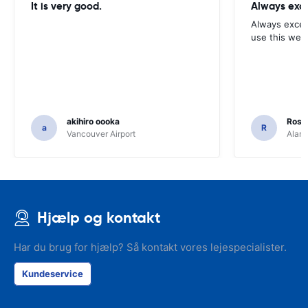
It is very good.
Always exce
Always excell
use this webs
akihiro oooka
Rosar
a
R
Vancouver Airport
Alamo
Hjælp og kontakt
Har du brug for hjælp? Så kontakt vores lejespecialister.
Kundeservice