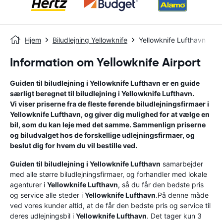
Hjem
Biludlejning Yellowknife
Yellowknife Lufthavn
Information om Yellowknife Airport
Guiden til biludlejning i
Yellowknife Lufthavn
er en guide
særligt beregnet til biludlejning i
Yellowknife Lufthavn
.
Vi viser priserne fra de fleste førende biludlejningsfirmaer i
Yellowknife Lufthavn
, og giver dig mulighed for at vælge en
bil, som du kan leje med det samme. Sammenlign priserne
og biludvalget hos de forskellige udlejningsfirmaer, og
beslut dig for hvem du vil bestille ved.
Guiden til biludlejning i
Yellowknife Lufthavn
samarbejder
med alle større biludlejningsfirmaer, og forhandler med lokale
agenturer i
Yellowknife Lufthavn
, så du får den bedste pris
og service alle steder i
Yellowknife Lufthavn
.På denne måde
ved vores kunder altid, at de får den bedste pris og service til
deres udlejningsbil i
Yellowknife Lufthavn
. Det tager kun 3