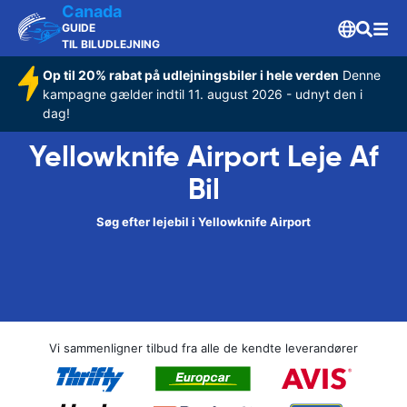
Canada
GUIDE
TIL BILUDLEJNING
Op til 20% rabat på udlejningsbiler i hele verden
Denne
kampagne gælder indtil 11. august 2026 - udnyt den i
dag!
Yellowknife Airport Leje Af
Bil
Søg efter lejebil i Yellowknife Airport
Vi sammenligner tilbud fra alle de kendte leverandører