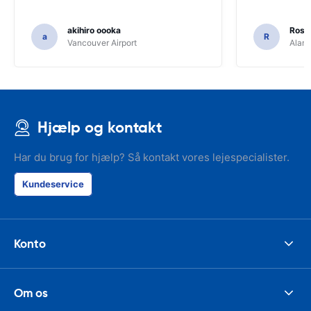
akihiro oooka
Rosar
a
R
Vancouver Airport
Alamo
Hjælp og kontakt
Har du brug for hjælp? Så kontakt vores lejespecialister.
Kundeservice
Konto
Om os