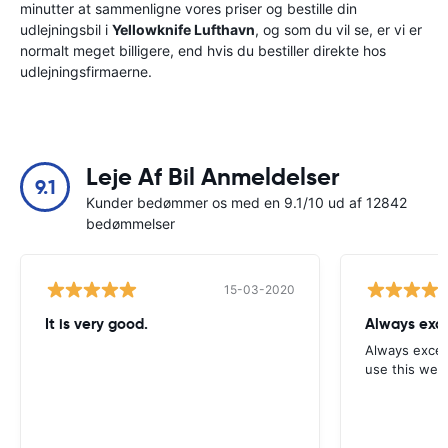
minutter at sammenligne vores priser og bestille din
udlejningsbil i
Yellowknife Lufthavn
, og som du vil se, er vi er
normalt meget billigere, end hvis du bestiller direkte hos
udlejningsfirmaerne.
Leje Af Bil Anmeldelser
9.1
Kunder bedømmer os med en 9.1/10 ud af 12842
bedømmelser
15-03-2020
It is very good.
Always exce
Always excell
use this webs