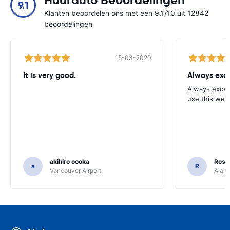
Huurauto Beoordelingen
9.1
Klanten beoordelen ons met een 9.1/10 uit 12842
beoordelingen
15-03-2020
It is very good.
Always exce
Always excell
use this webs
akihiro oooka
Rosar
a
R
Vancouver Airport
Alamo