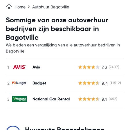
Home
Autohuur Bagotville
Sommige van onze autoverhuur
bedrijven zijn beschikbaar in
Bagotville
We bieden een vergelijking van alle autoverhuur bedrijven in
Bagotville:
Avis
7.6
(7437)
G
Budget
9.4
(11512)
G
National Car Rental
9.1
(492)
G