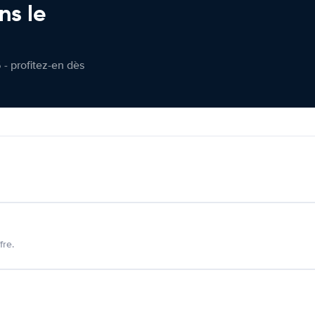
ns le
 - profitez-en dès
fre.