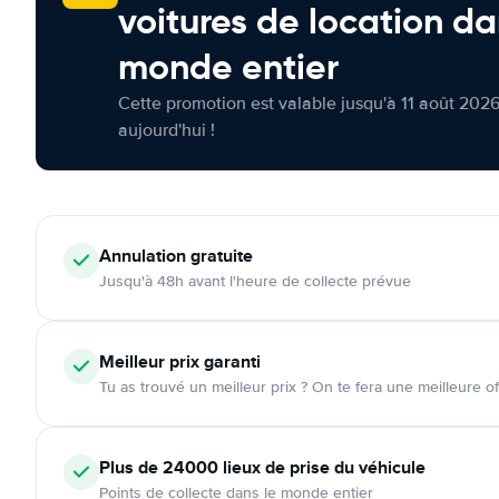
voitures de location da
monde entier
Cette promotion est valable jusqu'à 11 août 2026
aujourd'hui !
Annulation
gratuite
Jusqu'à 48h avant l'heure de collecte prévue
Meilleur prix garanti
Tu as trouvé un meilleur prix ? On te fera une meilleure of
Plus de 24000
lieux de prise du véhicule
Points de collecte dans le monde entier