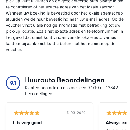
pick-up kunt u klikken op de geselecteerde auto plaatje in om
te controleren of het exacte adres van het lokale kantoor.
Wanneer uw boeking is bevestigd door het lokale agentschap
stuurden we de huur bevestiging naar uw e-mail adres. Op de
voucher vindt u alle nodige informatie met betrekking tot uw
pick-up locatie. Zoals het exacte adres en telefoonnummer. In
het geval dat u niet kunt vinden van de lokale auto verhuur
kantoor bij aankomst kunt u bellen met het nummer op de
voucher.
Huurauto Beoordelingen
9.1
Klanten beoordelen ons met een 9.1/10 uit 12842
beoordelingen
15-03-2020
It is very good.
Always exce