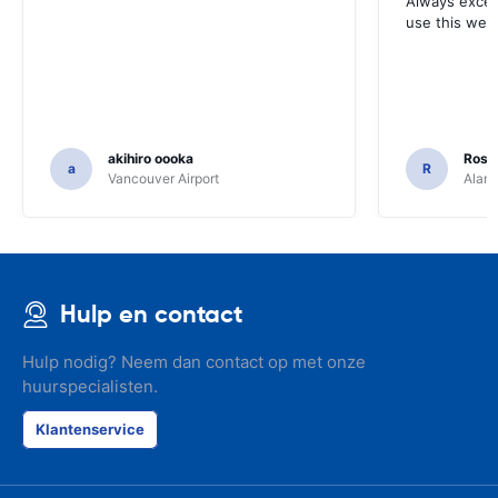
Always excell
use this webs
akihiro oooka
Rosar
a
R
Vancouver Airport
Alamo
Hulp en contact
Hulp nodig? Neem dan contact op met onze
huurspecialisten.
Klantenservice