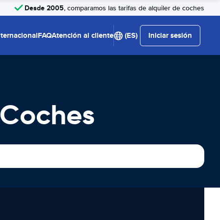
Desde 2005
, comparamos las tarifas de alquiler de coches
nternacional
FAQ
Atención al cliente
(ES)
Iniciar sesión
e Coches