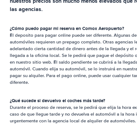
nuestros precios son mucho menos elevados que r
las agencias.
¿Cómo puedo pagar mi reserva en
Comox Aeropuerto
?
El deposito para pagar online puede ser diferente. Algunas de 
automóviles requieren un prepago completo. Otras agencias l
adelantado cierta cantidad de dinero antes de la llegada y el 
llegada a la oficina local. Se le pedirá que pague el depósito o
en nuestro sitio web. El saldo pendiente se cubrirá a la llega
automóvil. Cuando elija su automóvil, se lo instruirá en nues
pagar su alquiler. Para el pago online, puede usar cualquier t
diferente.
¿Qué sucede si devuelvo el coches más tarde?
Durante el proceso de reserva, se le pedirá que elija la hora e
caso de que llegue tarde y no devuelva el automóvil a la hora
urgentemente con la agencia local de alquiler de automóviles. 