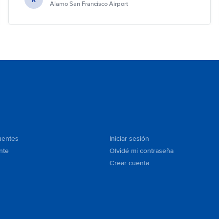
Alamo San Francisco Airport
uentes
Iniciar sesión
nte
Olvidé mi contraseña
Crear cuenta