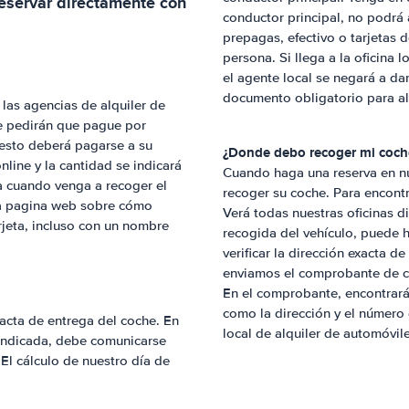
eservar directamente con
conductor principal, no podrá 
prepagas, efectivo o tarjetas 
persona. Si llega a la oficina 
el agente local se negará a da
documento obligatorio para al
las agencias de alquiler de
e pedirán que pague por
resto deberá pagarse a su
¿Donde debo recoger mi coche
nline y la cantidad se indicará
Cuando haga una reserva en nu
da cuando venga a recoger el
recoger su coche. Para encontra
tra pagina web sobre cómo
Verá todas nuestras oficinas d
arjeta, incluso con un nombre
recogida del vehículo, puede h
verificar la dirección exacta de
enviamos el comprobante de con
En el comprobante, encontrará
como la dirección y el número 
xacta de entrega del coche. En
local de alquiler de automóvil
 indicada, debe comunicarse
El cálculo de nuestro día de