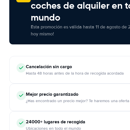
coches de alquiler en t
mundo
Esta promoción es válida hasta 11 de agosto de 
hoy mismo!
Cancelación
sin cargo
Hasta 48 horas antes de la hora de recogida acordada
Mejor precio garantizado
¿Has encontrado un precio mejor? Te haremos una oferta 
24000+
lugares de recogida
Ubicaciones en todo el mundo