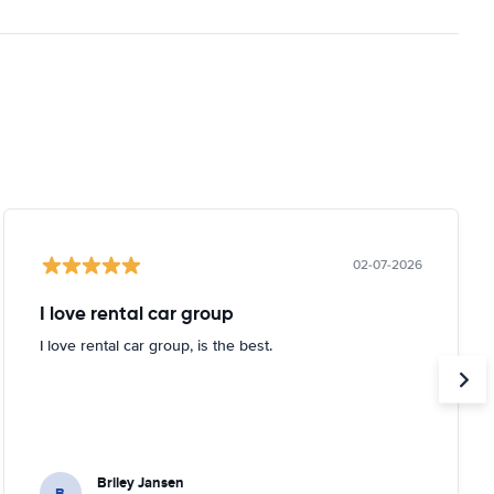
02-07-2026
I love rental car group
I love rental car group, is the best.
Briley Jansen
B