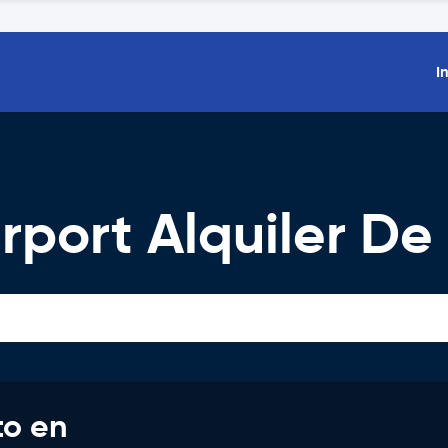
I
rport Alquiler D
to en