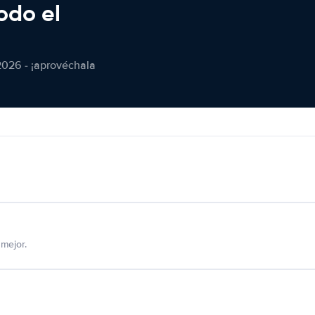
odo el
2026 - ¡aprovéchala
mejor.