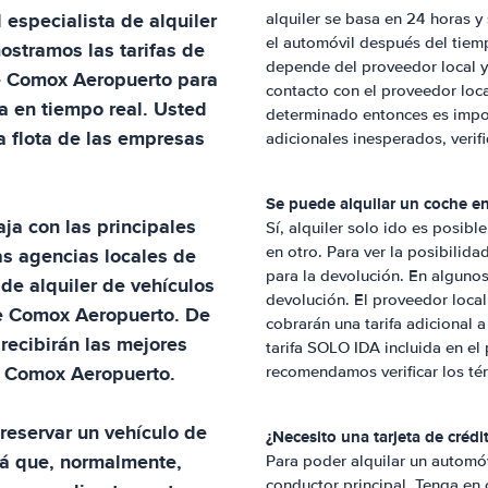
l especialista de alquiler
alquiler se basa en 24 horas y
el automóvil después del tiem
mostramos las tarifas de
depende del proveedor local y 
e
Comox Aeropuerto
para
contacto con el proveedor loca
a en tiempo real. Usted
determinado entonces es import
la flota de las empresas
adicionales inesperados, verif
Se puede alquilar un coche en
aja con las principales
Sí, alquiler solo ido es posibl
as agencias locales de
en otro. Para ver la posibilida
para la devolución. En algunos
 de alquiler de vehículos
devolución. El proveedor local 
e
Comox Aeropuerto
. De
cobrarán una tarifa adicional 
recibirán las mejores
tarifa SOLO IDA incluida en el 
n
Comox Aeropuerto
.
recomendamos verificar los té
reservar un vehículo de
¿Necesito una tarjeta de crédi
á que, normalmente,
Para poder alquilar un automóv
conductor principal. Tenga en 