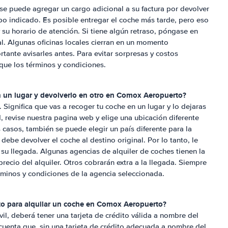
 se puede agregar un cargo adicional a su factura por devolver
po indicado. Es posible entregar el coche más tarde, pero eso
su horario de atención. Si tiene algún retraso, póngase en
l. Algunas oficinas locales cierran en un momento
ante avisarles antes. Para evitar sorpresas y costos
ique los términos y condiciones.
 un lugar y devolverlo en otro en
Comox Aeropuerto
?
e. Significa que vas a recoger tu coche en un lugar y lo dejaras
d, revise nuestra pagina web y elige una ubicación diferente
 casos, también se puede elegir un país diferente para la
debe devolver el coche al destino original. Por lo tanto, le
a su llegada. Algunas agencias de alquiler de coches tienen la
precio del alquiler. Otros cobrarán extra a la llegada. Siempre
rminos y condiciones de la agencia seleccionada.
to para alquilar un coche en
Comox Aeropuerto
?
il, deberá tener una tarjeta de crédito válida a nombre del
cuenta que, sin una tarjeta de crédito adecuada a nombre del