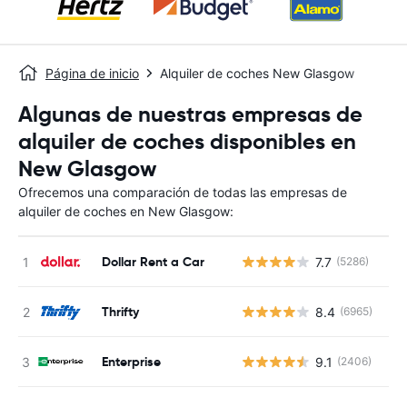
Página de inicio
Alquiler de coches New Glasgow
Algunas de nuestras empresas de
alquiler de coches disponibles en
New Glasgow
Ofrecemos una comparación de todas las empresas de
alquiler de coches en New Glasgow:
Dollar Rent a Car
7.7
(5286)
N
Thrifty
8.4
(6965)
N
Enterprise
9.1
(2406)
N