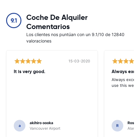
Coche De Alquiler
9.1
Comentarios
Los clientes nos puntúan con un 9.1/10 de 12840
valoraciones
15-03-2020
It is very good.
Always exce
Always excell
use this webs
akihiro oooka
Rosar
a
R
Vancouver Airport
Alamo