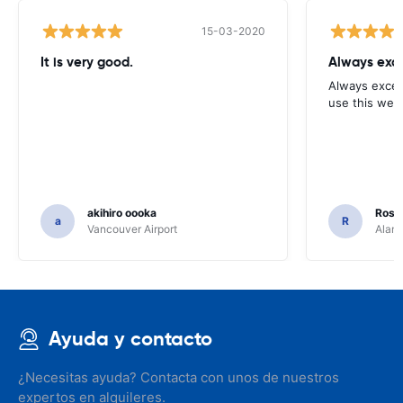
15-03-2020
It is very good.
Always exce
Always excell
use this webs
akihiro oooka
Rosar
a
R
Vancouver Airport
Alamo
Ayuda y contacto
¿Necesitas ayuda? Contacta con unos de nuestros
expertos en alquileres.