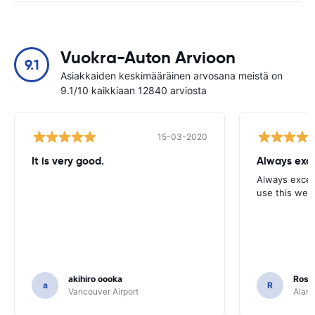
Vuokra-Auton Arvioon
9.1
Asiakkaiden keskimääräinen arvosana meistä on
9.1/10 kaikkiaan 12840 arviosta
15-03-2020
It is very good.
Always exce
Always excell
use this webs
akihiro oooka
Rosar
a
R
Vancouver Airport
Alamo