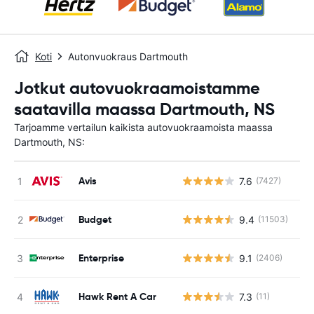
Koti
Autonvuokraus Dartmouth
Jotkut autovuokraamoistamme
saatavilla maassa Dartmouth, NS
Tarjoamme vertailun kaikista autovuokraamoista maassa
Dartmouth, NS:
Avis
7.6
(7427)
Ei
Budget
9.4
(11503)
Ei
Enterprise
9.1
(2406)
Ei
Hawk Rent A Car
7.3
(11)
Ei