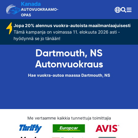
Kanada
AUTOVUOKRAAMO-
OPAS
Jopa 20% alennus vuokra-autoista maailmanlaajuisesti
Tämä kampanja on voimassa 11. elokuuta 2026 asti -
hyödynnä se jo tänään!
Dartmouth, NS
Autonvuokraus
Hae vuokra-autoa maassa Dartmouth, NS
Me vertaamme kaikkia tunnettuja toimittajia