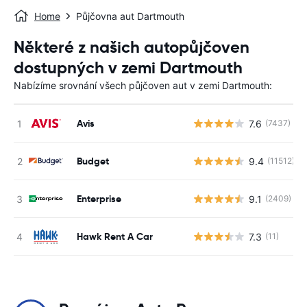
Home
Půjčovna aut Dartmouth
Některé z našich autopůjčoven
dostupných v zemi Dartmouth
Nabízíme srovnání všech půjčoven aut v zemi Dartmouth:
Avis
7.6
(7437)
Budget
9.4
(11512)
Enterprise
9.1
(2409)
Hawk Rent A Car
7.3
(11)