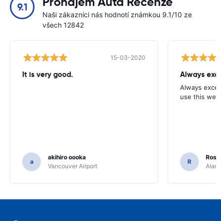
Pronájem Auta Recenze
9.1
Naši zákazníci nás hodnotí známkou 9.1/10 ze
všech 12842
15-03-2020
It is very good.
Always exce
Always excell
use this webs
akihiro oooka
Rosar
a
R
Vancouver Airport
Alamo