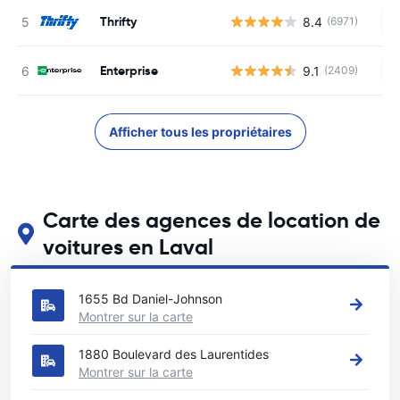
Thrifty
8.4
(6971)
Au
Enterprise
9.1
(2409)
Au
Afficher tous les propriétaires
Carte des agences de location de
voitures en Laval
Voir nos principales agences de location de voitures en Laval
1655 Bd Daniel-Johnson
Montrer sur la carte
1880 Boulevard des Laurentides
Montrer sur la carte