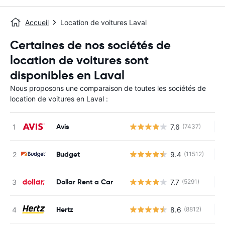
Accueil
Location de voitures Laval
Certaines de nos sociétés de
location de voitures sont
disponibles en Laval
Nous proposons une comparaison de toutes les sociétés de
location de voitures en Laval :
Avis
7.6
(7437)
Au
Budget
9.4
(11512)
Au
Dollar Rent a Car
7.7
(5291)
Au
Hertz
8.6
(8812)
Au