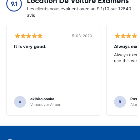
Location De Voiture Examens
9.1
Les clients nous évaluent avec un 9.1/10 sur 12840
avis
15-03-2020
It is very good.
Always exce
Always excell
use this webs
akihiro oooka
Rosar
a
R
Vancouver Airport
Alamo