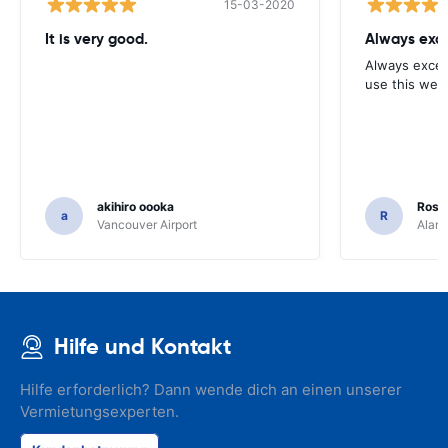
15-03-2020
It is very good.
Always exce
Always excell
use this webs
akihiro oooka
Rosar
a
R
Vancouver Airport
Alamo
Hilfe und Kontakt
Hilfe erforderlich? Dann wende dich an einen unserer
Vermietungsexperten.