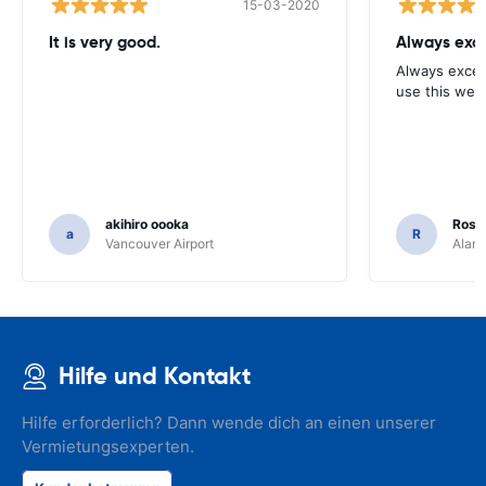
15-03-2020
It is very good.
Always exce
Always excell
use this webs
akihiro oooka
Rosar
a
R
Vancouver Airport
Alamo
Hilfe und Kontakt
Hilfe erforderlich? Dann wende dich an einen unserer
Vermietungsexperten.