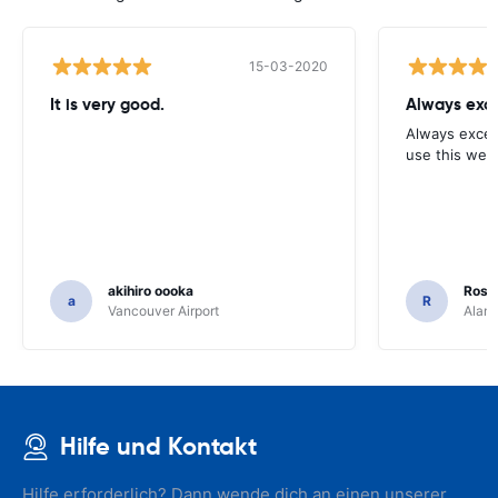
15-03-2020
It is very good.
Always exce
Always excell
use this webs
akihiro oooka
Rosar
a
R
Vancouver Airport
Alamo
Hilfe und Kontakt
Hilfe erforderlich? Dann wende dich an einen unserer