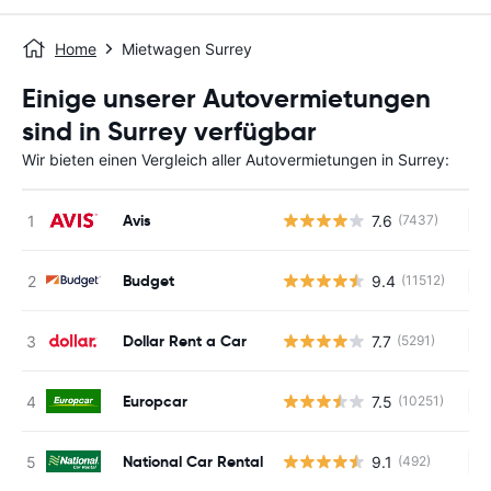
Home
Mietwagen Surrey
Einige unserer Autovermietungen
sind in Surrey verfügbar
Wir bieten einen Vergleich aller Autovermietungen in Surrey:
Avis
7.6
(7437)
Ke
Budget
9.4
(11512)
Ke
Dollar Rent a Car
7.7
(5291)
Ke
Europcar
7.5
(10251)
Ke
National Car Rental
9.1
(492)
Ke