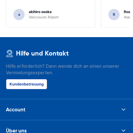
akihiro oooka
Rosar
a
R
Vancouver Airport
Alamo
Hilfe und Kontakt
Hilfe erforderlich? Dann wende dich an einen unserer
Vermietungsexperten.
Kundenbetreuung
Account
Über uns