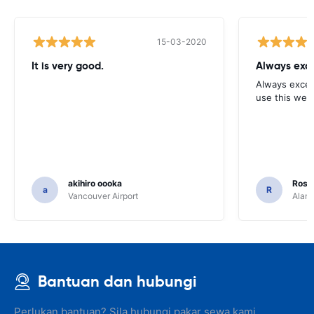
15-03-2020
It is very good.
Always exce
Always excell
use this webs
akihiro oooka
Rosar
a
R
Vancouver Airport
Alamo
Bantuan dan hubungi
Perlukan bantuan? Sila hubungi pakar sewa kami.