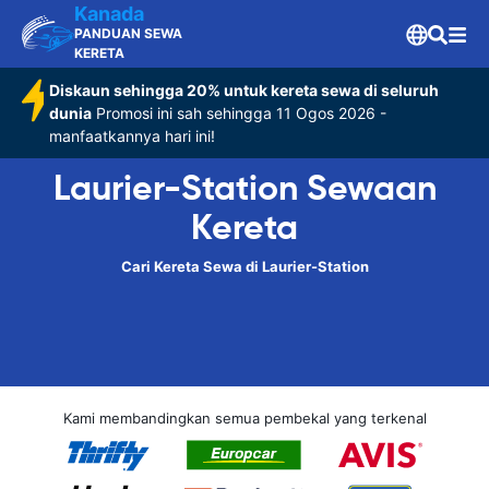
Kanada
PANDUAN SEWA
KERETA
Diskaun sehingga 20% untuk kereta sewa di seluruh
dunia
Promosi ini sah sehingga 11 Ogos 2026 -
manfaatkannya hari ini!
Laurier-Station Sewaan
Kereta
Cari Kereta Sewa di Laurier-Station
Kami membandingkan semua pembekal yang terkenal