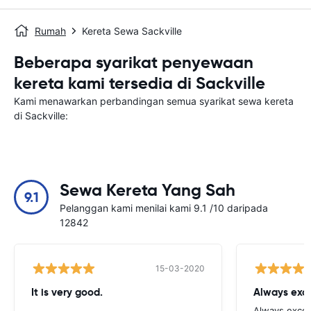
Rumah
Kereta Sewa Sackville
Beberapa syarikat penyewaan
kereta kami tersedia di Sackville
Kami menawarkan perbandingan semua syarikat sewa kereta
di Sackville:
Sewa Kereta Yang Sah
9.1
Pelanggan kami menilai kami 9.1 /10 daripada
12842
15-03-2020
It is very good.
Always exce
Always excell