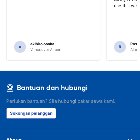
use this webs
akihiro oooka
Rosar
a
R
Vancouver Airport
Alamo
Bantuan dan hubungi
Perlukan bantuan? Sila hubungi pakar sewa kami.
Sokongan pelanggan
Akaun