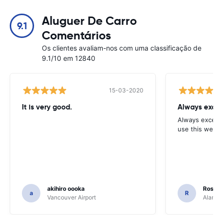
Aluguer De Carro
9.1
Comentários
Os clientes avaliam-nos com uma classificação de
9.1/10 em 12840
15-03-2020
It is very good.
Always exce
Always excell
use this webs
akihiro oooka
Rosar
a
R
Vancouver Airport
Alamo