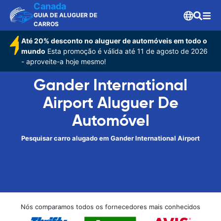
Canada
GUIA DE ALUGUER DE
CARROS
Até 20% desconto no aluguer de automóveis em todo o
mundo
Esta promoção é válida até 11 de agosto de 2026
- aproveite-a hoje mesmo!
Gander International
Airport Aluguer De
Automóvel
Pesquisar carro alugado em Gander International Airport
Nós comparamos todos os fornecedores mais conhecidos