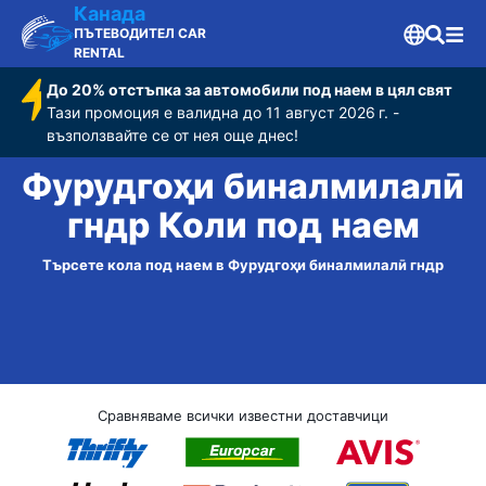
Канада
ПЪТЕВОДИТЕЛ CAR
RENTAL
До 20% отстъпка за автомобили под наем в цял свят
Тази промоция е валидна до 11 август 2026 г. -
възползвайте се от нея още днес!
Фурудгоҳи бин‌алмилалӣ
гндр Коли под наем
Търсете кола под наем в Фурудгоҳи бин‌алмилалӣ гндр
Сравняваме всички известни доставчици