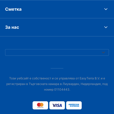
Сметка
За нас
Този уебсайт е собственост и се управлява от EasyTerra B.V. и е
регистриран в Търговската камара в Лиуварден, Нидерландия, под
номер 01104443.