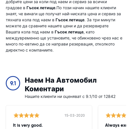
добрите цени за коли под наем и сервиз за всички
градове в
Гъсок летище
.По този начин нашите клиенти
знаят, че винаги ще получат най-ниската цена и сервиз за
тяхната кола под наем в
Гъсок летище
. За три минути
можете да сравните нашите цени и да резервирате
Вашата кола под наем в
Гъсок летище
, като
междувременно ще установите, че обикновено чрез нас е
много по-евтино да се направи резервация, отколкото
директно с компаниите.
Наем На Автомобил
9.1
Коментари
Нашите клиенти ни оценяват с 9.1/10 от 12842
15-03-2020
It is very good.
Always exce