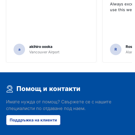
Always excell
use this webs
akihiro oooka
Rosar
a
R
Vancouver Airport
Alamo
Помощ и контакти
Имате нужда от помощ? Свържете се с нашите
специалисти по отдаване под наем.
Поддръжка на клиенти