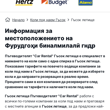
Начало
Коли под наем Гъсок
Гъсок летище
Информация за
местоположението на
Фурудгоҳи бин‌алмилалӣ гндр
Пътеводителят "Car Rental"
Гъсок летище
е специалист в
наемането на коли само с една спирка в
Гъсок летище
.
Показваме тарифите на повечето водещи компании за
коли под наем в
Гъсок летище
, за да можете да изберете
кола и да направите резервация в реално време.
Преценете сами в коя компания да резервирате след
сравнение на тарифите и наличните коли под наем.
Гъсок летище
Пътеводителят "Car Rental"
работи с
всички по-големи компании за коли под наем и преговаря
с местните агенции в
Гъсок летище
, за да предложи най-