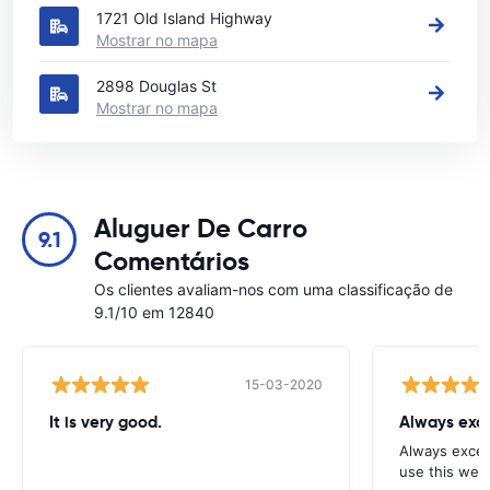
1721 Old Island Highway
Mostrar no mapa
2898 Douglas St
Mostrar no mapa
Aluguer De Carro
9.1
Comentários
Os clientes avaliam-nos com uma classificação de
9.1/10 em 12840
15-03-2020
It is very good.
Always exce
Always excell
use this webs