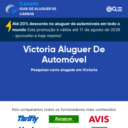
Canada
GUIA DE ALUGUER DE
CARROS
Até 20% desconto no aluguer de automóveis em todo o
mundo
Esta promoção é válida até 11 de agosto de 2026
- aproveite-a hoje mesmo!
Victoria Aluguer De
Automóvel
Pesquisar carro alugado em Victoria
Nós comparamos todos os fornecedores mais conhecidos