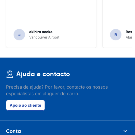
akihiro oooka
Rosar
a
R
Vancouver Airport
Alamo
Ajuda e contacto
Precisa de ajuda? Por favor, contacte os nossos
especialistas em aluguer de carro.
Apoio ao cliente
Conta