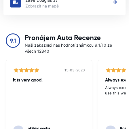
2898 Douglas St
Zobrazit na mapě
Pronájem Auta Recenze
9.1
Naši zákazníci nás hodnotí známkou 9.1/10 ze
všech 12840
15-03-2020
It is very good.
Always exce
Always excell
use this webs
akihiro oooka
Rosar