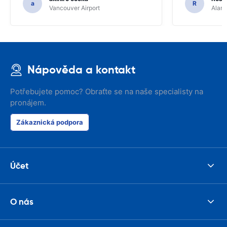
a
R
Vancouver Airport
Alamo
Nápověda a kontakt
Potřebujete pomoc? Obraťte se na naše specialisty na
pronájem.
Zákaznická podpora
Účet
O nás