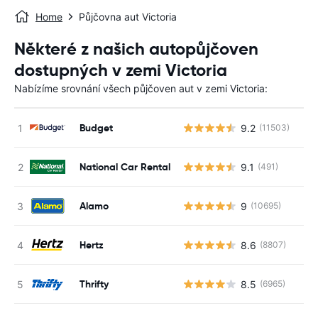
Home
Půjčovna aut Victoria
Některé z našich autopůjčoven
dostupných v zemi Victoria
Nabízíme srovnání všech půjčoven aut v zemi Victoria:
Budget
9.2
(11503)
National Car Rental
9.1
(491)
Alamo
9
(10695)
Hertz
8.6
(8807)
Thrifty
8.5
(6965)