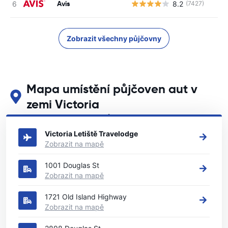
Avis
8.2
(7427)
Zobrazit všechny půjčovny
Mapa umístění půjčoven aut v
zemi Victoria
Podívejte se na naše hlavní půjčovny aut v zemi Victoria
Victoria Letiště Travelodge
Zobrazit na mapě
1001 Douglas St
Zobrazit na mapě
1721 Old Island Highway
Zobrazit na mapě