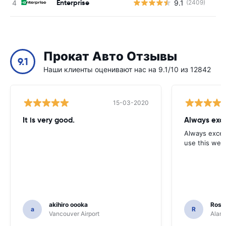
Enterprise
9.1
(2409)
Н
Прокат Авто Отзывы
9.1
Наши клиенты оценивают нас на 9.1/10 из 12842
15-03-2020
It is very good.
Always exce
Always excell
use this webs
akihiro oooka
Rosar
a
R
Vancouver Airport
Alamo