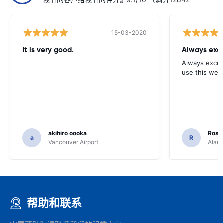
15-03-2020
It is very good.
Always exce
Always excell
use this webs
akihiro oooka
Rosar
a
R
Vancouver Airport
Alamo
帮助和联系