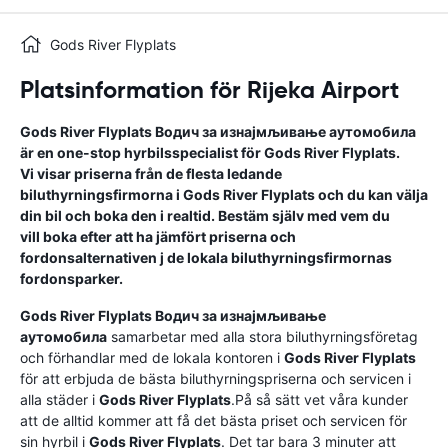
Gods River Flyplats
Platsinformation för Rijeka Airport
Gods River Flyplats
Водич за изнајмљивање аутомобила
är en one-stop hyrbilsspecialist för
Gods River Flyplats
.
Vi visar priserna från de flesta ledande
biluthyrningsfirmorna i
Gods River Flyplats
och du kan välja
din bil och boka den i realtid. Bestäm själv med vem du
vill boka efter att ha jämfört priserna och
fordonsalternativen j de lokala biluthyrningsfirmornas
fordonsparker.
Gods River Flyplats
Водич за изнајмљивање
аутомобила
samarbetar med alla stora biluthyrningsföretag
och förhandlar med de lokala kontoren i
Gods River Flyplats
för att erbjuda de bästa biluthyrningspriserna och servicen i
alla städer i
Gods River Flyplats
.På så sätt vet våra kunder
att de alltid kommer att få det bästa priset och servicen för
sin hyrbil i
Gods River Flyplats
. Det tar bara 3 minuter att