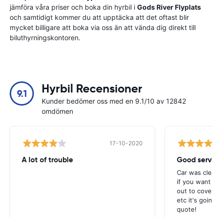
jämföra våra priser och boka din hyrbil i
Gods River Flyplats
och samtidigt kommer du att upptäcka att det oftast blir
mycket billigare att boka via oss än att vända dig direkt till
biluthyrningskontoren.
Hyrbil Recensioner
9.1
Kunder bedömer oss med en 9.1/10 av 12842
omdömen
17-10-2020
A lot of trouble
Good servi
Car was clea
if you want t
out to cover 
etc it's goin
quote!