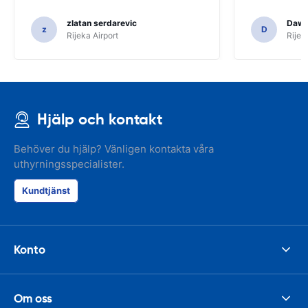
zlatan serdarevic
Daw
z
D
Rijeka Airport
Rijek
Hjälp och kontakt
Behöver du hjälp? Vänligen kontakta våra
uthyrningsspecialister.
Kundtjänst
Konto
Om oss