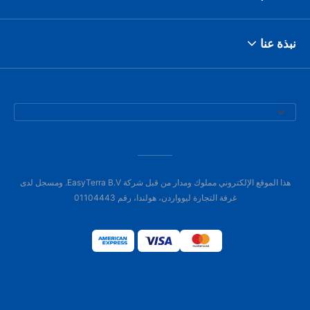
نبذة عنا
هذا الموقع الإلكتروني مملوك ومدار من قبل شركة EasyTerra B.V. ومسجل لدى
غرفة التجارة ليوواردن، هولندا، رقم 01104443