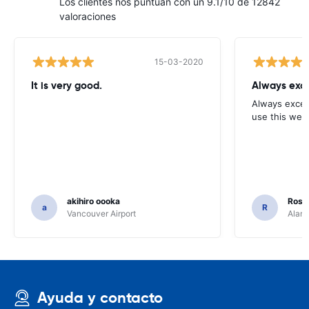
Los clientes nos puntúan con un 9.1/10 de 12842
valoraciones
15-03-2020
It is very good.
Always exce
Always excell
use this webs
akihiro oooka
Rosar
a
R
Vancouver Airport
Alamo
Ayuda y contacto