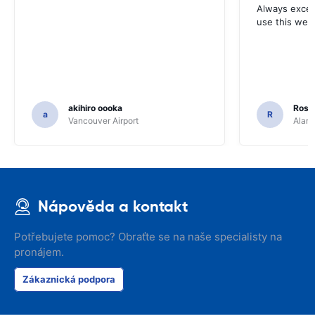
Always excell
use this webs
akihiro oooka
Rosar
a
R
Vancouver Airport
Alamo
Nápověda a kontakt
Potřebujete pomoc? Obraťte se na naše specialisty na
pronájem.
Zákaznická podpora