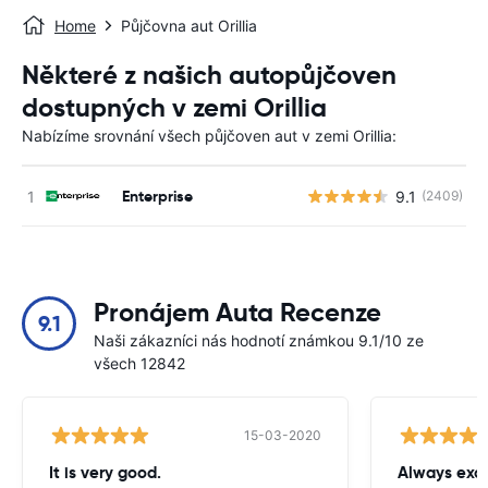
Home
Půjčovna aut Orillia
Některé z našich autopůjčoven
dostupných v zemi Orillia
Nabízíme srovnání všech půjčoven aut v zemi Orillia:
Enterprise
9.1
(2409)
Pronájem Auta Recenze
9.1
Naši zákazníci nás hodnotí známkou 9.1/10 ze
všech 12842
15-03-2020
It is very good.
Always exce