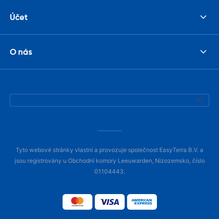
Účet
O nás
Tyto webové stránky vlastní a provozuje společnost EasyTerra B.V. a
jsou registrovány u Obchodní komory Leeuwarden, Nizozemsko, číslo
01104443.