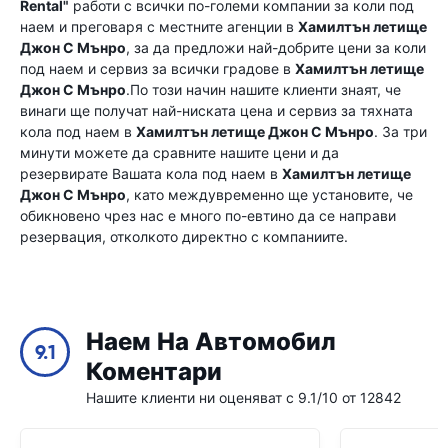
Rental"
работи с всички по-големи компании за коли под
наем и преговаря с местните агенции в
Хамилтън летище
Джон C Мънро
, за да предложи най-добрите цени за коли
под наем и сервиз за всички градове в
Хамилтън летище
Джон C Мънро
.По този начин нашите клиенти знаят, че
винаги ще получат най-ниската цена и сервиз за тяхната
кола под наем в
Хамилтън летище Джон C Мънро
. За три
минути можете да сравните нашите цени и да
резервирате Вашата кола под наем в
Хамилтън летище
Джон C Мънро
, като междувременно ще установите, че
обикновено чрез нас е много по-евтино да се направи
резервация, отколкото директно с компаниите.
Наем На Автомобил
9.1
Коментари
Нашите клиенти ни оценяват с 9.1/10 от 12842