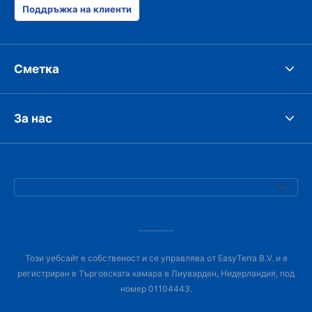
Поддръжка на клиенти
Сметка
За нас
Този уебсайт е собственост и се управлява от EasyTerra B.V. и е
регистриран в Търговската камара в Лиуварден, Нидерландия, под
номер 01104443.