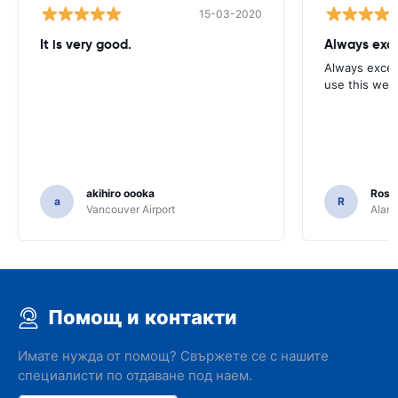
15-03-2020
It is very good.
Always exce
Always excell
use this webs
akihiro oooka
Rosar
a
R
Vancouver Airport
Alamo
Помощ и контакти
Имате нужда от помощ? Свържете се с нашите
специалисти по отдаване под наем.