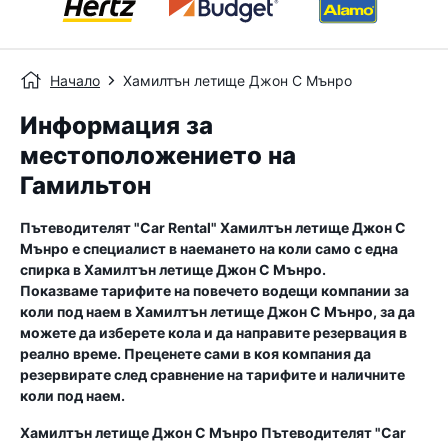
Начало
Хамилтън летище Джон C Мънро
Информация за
местоположението на
Гамильтон
Пътеводителят "Car Rental"
Хамилтън летище Джон C
Мънро
е специалист в наемането на коли само с една
спирка в
Хамилтън летище Джон C Мънро
.
Показваме тарифите на повечето водещи компании за
коли под наем в
Хамилтън летище Джон C Мънро
, за да
можете да изберете кола и да направите резервация в
реално време. Преценете сами в коя компания да
резервирате след сравнение на тарифите и наличните
коли под наем.
Хамилтън летище Джон C Мънро
Пътеводителят "Car