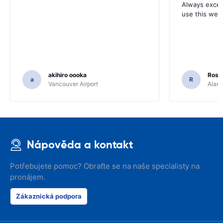
Always excell
use this webs
akihiro oooka
Rosar
a
R
Vancouver Airport
Alamo
Nápověda a kontakt
Potřebujete pomoc? Obraťte se na naše specialisty na
pronájem.
Zákaznická podpora