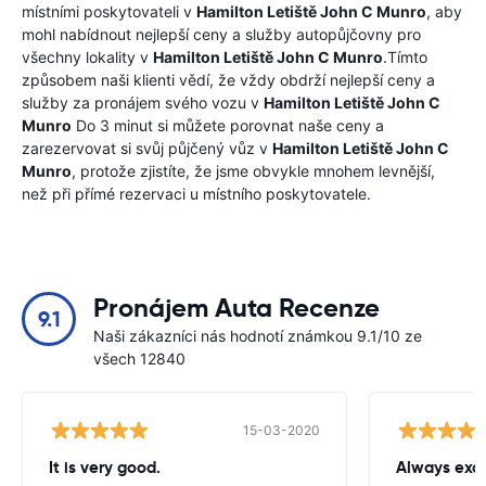
místními poskytovateli v
Hamilton Letiště John C Munro
, aby
mohl nabídnout nejlepší ceny a služby autopůjčovny pro
všechny lokality v
Hamilton Letiště John C Munro
.Tímto
způsobem naši klienti vědí, že vždy obdrží nejlepší ceny a
služby za pronájem svého vozu v
Hamilton Letiště John C
Munro
Do 3 minut si můžete porovnat naše ceny a
zarezervovat si svůj půjčený vůz v
Hamilton Letiště John C
Munro
, protože zjistíte, že jsme obvykle mnohem levnější,
než při přímé rezervaci u místního poskytovatele.
Pronájem Auta Recenze
9.1
Naši zákazníci nás hodnotí známkou 9.1/10 ze
všech 12840
15-03-2020
It is very good.
Always exce