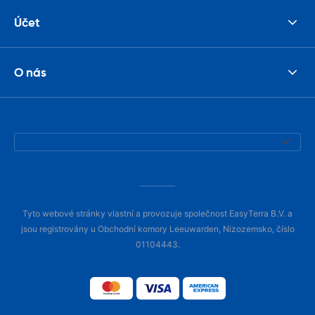
Účet
O nás
Tyto webové stránky vlastní a provozuje společnost EasyTerra B.V. a
jsou registrovány u Obchodní komory Leeuwarden, Nizozemsko, číslo
01104443.