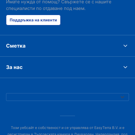
Имате нужда от помощ? Свържете се с нашите
специалисти по отдаване под наем.
Поддръжка на клиенти
Сметка
За нас
Този уебсайт е собственост и се управлява от EasyTerra B.V. и е
регистриран в Търговската камара в Лиуварден, Нидерландия, под