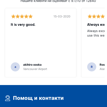
Нашите клиенти ни оценяват с 9.1/10 от 12840
15-03-2020
It is very good.
Always exce
Always excell
use this webs
akihiro oooka
Rosar
a
R
Vancouver Airport
Alamo
Помощ и контакти