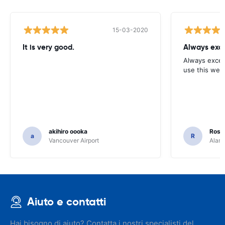
15-03-2020
It is very good.
Always exce
Always excell
use this webs
akihiro oooka
Rosar
a
R
Vancouver Airport
Alamo
Aiuto e contatti
Hai bisogno di aiuto? Contatta i nostri specialisti del