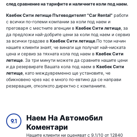
след сравнение на тарифите и наличните коли под наем.
Квебек Сити летище
Пътеводителят "Car Rental"
работи
с всички по-големи компании за коли под наем и
преговаря с местните агенции в
Квебек Сити летище
, за
да предложи най-добрите цени за коли под наем и сервиз
за всички градове в
Квебек Сити летище
.По този начин
нашите клиенти знаят, че винаги ще получат най-ниската
цена и сервиз за тяхната кола под наем в
Квебек Сити
летище
. За три минути можете да сравните нашите цени
и да резервирате Вашата кола под наем в
Квебек Сити
летище
, като междувременно ще установите, че
обикновено чрез нас е много по-евтино да се направи
резервация, отколкото директно с компаниите.
Наем На Автомобил
9.1
Коментари
Нашите клиенти ни оценяват с 9.1/10 от 12840