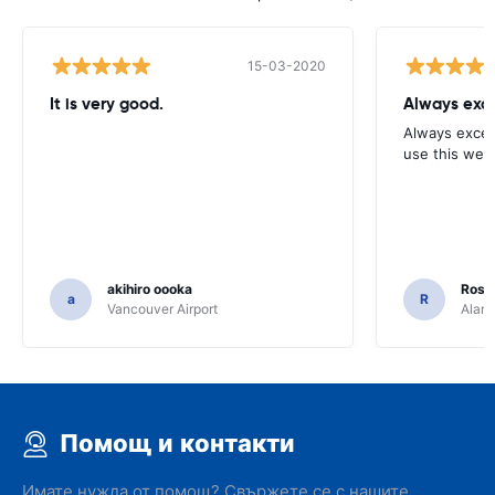
15-03-2020
It is very good.
Always exce
Always excell
use this webs
akihiro oooka
Rosar
a
R
Vancouver Airport
Alamo
Помощ и контакти
Имате нужда от помощ? Свържете се с нашите