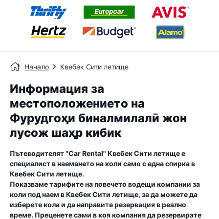
Начало
Квебек Сити летище
Информация за
местоположението на
Фурудгоҳи бин‌алмилалӣ жон
лусож шаҳр кибик
Пътеводителят "Car Rental"
Квебек Сити летище
е
специалист в наемането на коли само с една спирка в
Квебек Сити летище
.
Показваме тарифите на повечето водещи компании за
коли под наем в
Квебек Сити летище
, за да можете да
изберете кола и да направите резервация в реално
време. Преценете сами в коя компания да резервирате