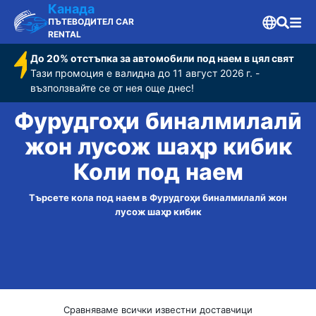
кибик
Канада
ПЪТЕВОДИТЕЛ CAR
RENTAL
До 20% отстъпка за автомобили под наем в цял свят
Тази промоция е валидна до 11 август 2026 г. -
възползвайте се от нея още днес!
Фурудгоҳи бин‌алмилалӣ
жон лусож шаҳр кибик
Коли под наем
Търсете кола под наем в Фурудгоҳи бин‌алмилалӣ жон
лусож шаҳр кибик
Сравняваме всички известни доставчици