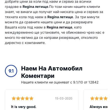
добрите цени за коли под наем и сервиз за всички
градове в
Regina летище
.По този начин нашите клиенти
знаят, че винаги ще получат най-ниската цена и сервиз за
тяхната кола под наем в
Regina летище
. За три минути
можете да сравните нашите цени и да резервирате
Вашата кола под наем в
Regina летище
, като
междувременно ще установите, че обикновено чрез нас е
много по-евтино да се направи резервация, отколкото
директно с компаниите.
Наем На Автомобил
9.1
Коментари
Нашите клиенти ни оценяват с 9.1/10 от 12842
15-03-2020
It is very good.
Always exce