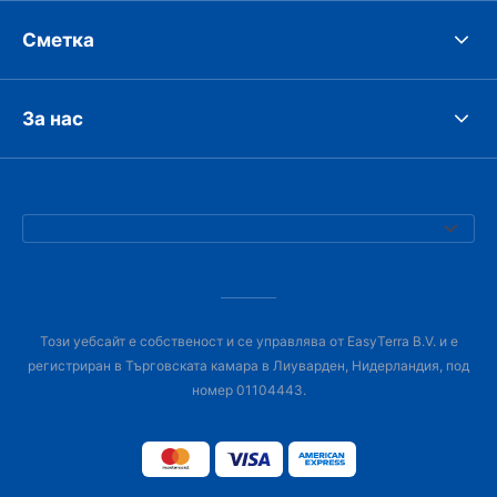
Сметка
За нас
Този уебсайт е собственост и се управлява от EasyTerra B.V. и е
регистриран в Търговската камара в Лиуварден, Нидерландия, под
номер 01104443.