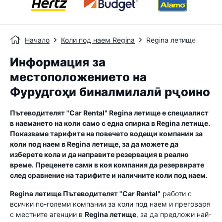
Начало
Коли под наем Regina
Regina летище
Информация за
местоположението на
Фурудгоҳи бин‌алмилалӣ рҷоино
Пътеводителят "Car Rental"
Regina летище
е специалист
в наемането на коли само с една спирка в
Regina летище
.
Показваме тарифите на повечето водещи компании за
коли под наем в
Regina летище
, за да можете да
изберете кола и да направите резервация в реално
време. Преценете сами в коя компания да резервирате
след сравнение на тарифите и наличните коли под наем.
Regina летище
Пътеводителят "Car Rental"
работи с
всички по-големи компании за коли под наем и преговаря
с местните агенции в
Regina летище
, за да предложи най-