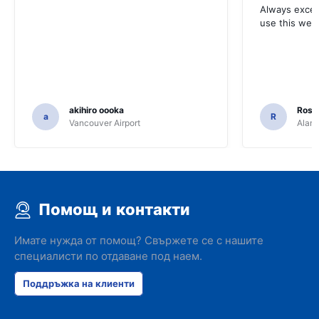
Always excell
use this webs
akihiro oooka
Rosar
a
R
Vancouver Airport
Alamo
Помощ и контакти
Имате нужда от помощ? Свържете се с нашите
специалисти по отдаване под наем.
Поддръжка на клиенти