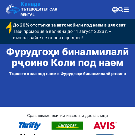
Канада
ПЪТЕВОДИТЕЛ CAR
RENTAL
До 20% отстъпка за автомобили под наем в цял свят
Тази промоция е валидна до 11 август 2026 г. -
възползвайте се от нея още днес!
Фурудгоҳи бин‌алмилалӣ
рҷоино Коли под наем
Търсете кола под наем в Фурудгоҳи бин‌алмилалӣ рҷоино
Сравняваме всички известни доставчици