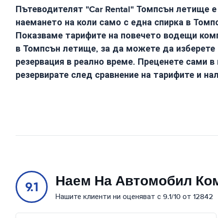
Пътеводителят "Car Rental"
Томпсън летище
е
наемането на коли само с една спирка в
Томп
Показваме тарифите на повечето водещи комп
в
Томпсън летище
, за да можете да изберете
резервация в реално време. Преценете сами в
резервирате след сравнение на тарифите и на
Наем На Автомобил Ко
9.1
Нашите клиенти ни оценяват с 9.1/10 от 12842