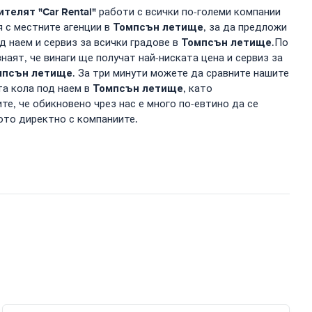
елят "Car Rental"
работи с всички по-големи компании
Томпсън летище
я с местните агенции в
, за да предложи
Томпсън летище
д наем и сервиз за всички градове в
.По
наят, че винаги ще получат най-ниската цена и сервиз за
мпсън летище
. За три минути можете да сравните нашите
Томпсън летище
та кола под наем в
, като
е, че обикновено чрез нас е много по-евтино да се
ото директно с компаниите.