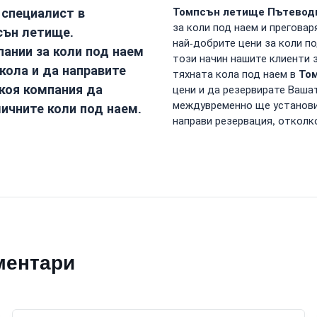
 специалист в
Томпсън летище
Пътеводит
за коли под наем и преговар
сън летище
.
най-добрите цени за коли по
ании за коли под наем
този начин нашите клиенти з
 кола и да направите
То
тяхната кола под наем в
 коя компания да
цени и да резервирате Ваша
междувременно ще установит
личните коли под наем.
направи резервация, отколк
ментари