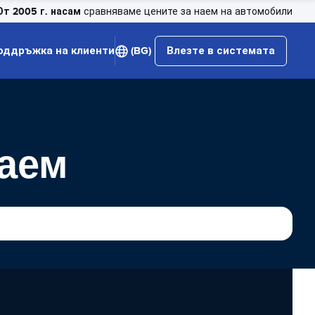
От 2005 г. насам
сравняваме цените за наем на автомобили
оддръжка на клиенти
(BG)
Влезте в системата
наем