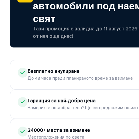
автомобили под наем
свят
Тази промоция е валидна до 11 август 2026 г
от нея още днес!
Безплатно анулиране
До 48 часа преди планираното време за взимане
Гаранция за най-добра цена
Намерихте по-добра цена? Ще ви предложим по-изг
24000+ места за взимане
Местоположения по света