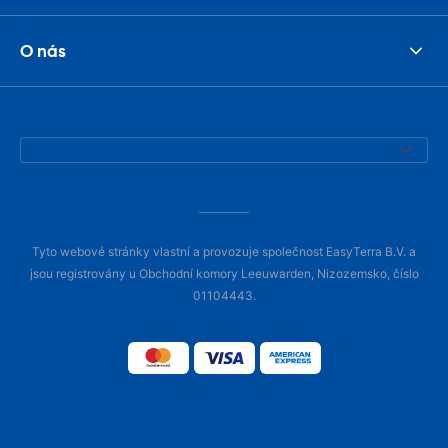
O nás
Tyto webové stránky vlastní a provozuje společnost EasyTerra B.V. a
jsou registrovány u Obchodní komory Leeuwarden, Nizozemsko, číslo
01104443.