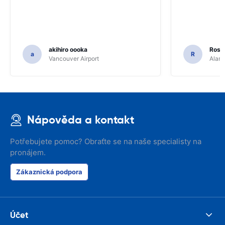
akihiro oooka
Rosar
a
R
Vancouver Airport
Alamo
Nápověda a kontakt
Potřebujete pomoc? Obraťte se na naše specialisty na
pronájem.
Zákaznická podpora
Účet