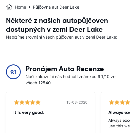
Home
Půjčovna aut Deer Lake
Některé z našich autopůjčoven
dostupných v zemi Deer Lake
Nabízíme srovnání všech půjčoven aut v zemi Deer Lake:
Pronájem Auta Recenze
9.1
Naši zákazníci nás hodnotí známkou 9.1/10 ze
všech 12840
15-03-2020
It is very good.
Always exce
Always excell
use this webs