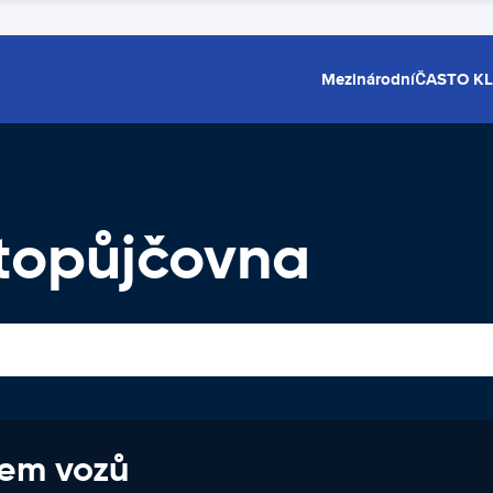
Mezinárodní
ČASTO K
topůjčovna
jem vozů