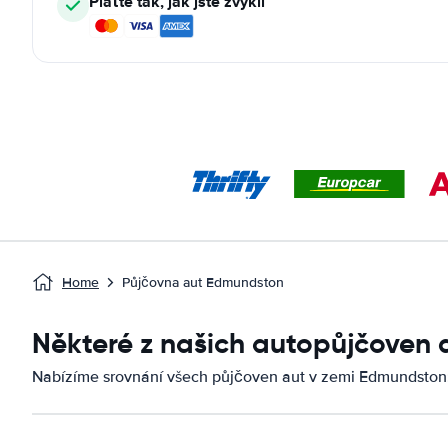
Plaťte tak, jak jste zvyklí
Home
Půjčovna aut Edmundston
Některé z našich autopůjčoven
Nabízíme srovnání všech půjčoven aut v zemi Edmundston