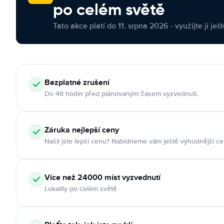
po celém světě
Tato akce platí do 11. srpna 2026 - využijte ji ješ
Bezplatné zrušení
Do 48 hodin před plánovaným časem vyzvednutí.
Záruka nejlepší ceny
Našli jste lepší cenu? Nabídneme vám ještě výhodnější ce
Více než 24000 míst vyzvednutí
Lokality po celém světě