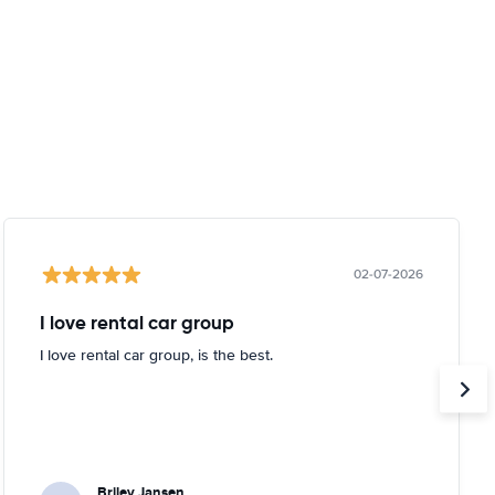
02-07-2026
I love rental car group
I love rental car group, is the best.
Briley Jansen